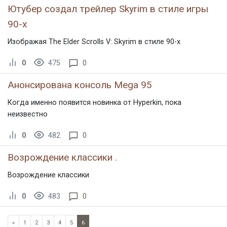
Ютубер создал трейлер Skyrim в стиле игры
90-х
Изображая The Elder Scrolls V: Skyrim в стиле 90-х
0
475
0
Анонсирована консоль Mega 95
Когда именно появится новинка от Hyperkin, пока
неизвестно
0
482
0
Возрождение классики .
Возрождение классики
0
483
0
«
1
2
3
4
5
6