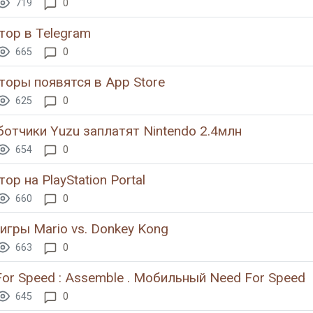
719
0
тор в Telegram
665
0
торы появятся в App Store
625
0
отчики Yuzu заплатят Nintendo 2.4млн
654
0
ор на PlayStation Portal
660
0
игры Mario vs. Donkey Kong
663
0
or Speed : Assemble . Мобильный Need For Speed
645
0