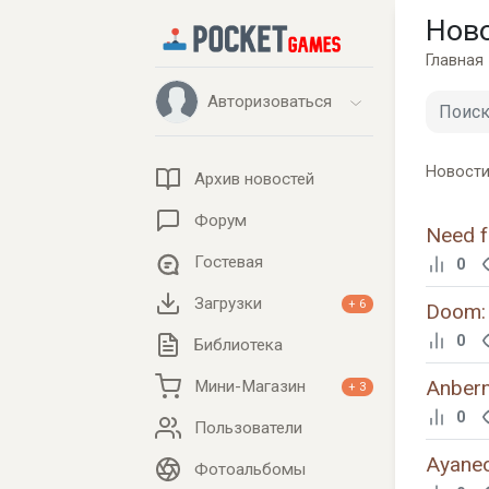
Нов
Главная
Авторизоваться
Новости
Архив новостей
Форум
Need f
Гостевая
0
Загрузки
+ 6
Doom:
0
Библиотека
Anbern
Мини-Магазин
+ 3
0
Пользователи
Ayaneo
Фотоальбомы