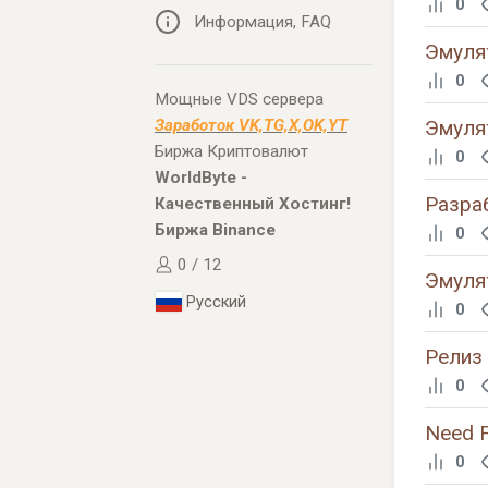
0
Информация, FAQ
Эмуля
0
Мощные VDS сервера
Эмуля
Заработок VK,TG,X,OK,YT
Биржа Криптовалют
0
WorldByte -
Разраб
Качественный Хостинг!
Биржа Binance
0
0 / 12
Эмулят
Русский
0
..
Релиз 
0
Need F
0