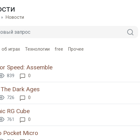
ости
Новости
 об играх
Технологии
free
Прочее
or Speed: Assemble
839
0
 The Dark Ages
726
0
ic RG Cube
761
0
 Pocket Micro