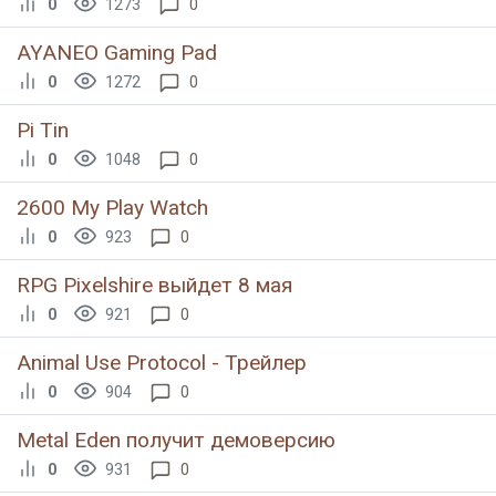
0
1273
0
AYANEO Gaming Pad
0
1272
0
Pi Tin
0
1048
0
2600 My Play Watch
0
923
0
RPG Pixelshire выйдет 8 мая
0
921
0
Animal Use Protocol - Трейлер
0
904
0
Metal Eden получит демоверсию
0
931
0