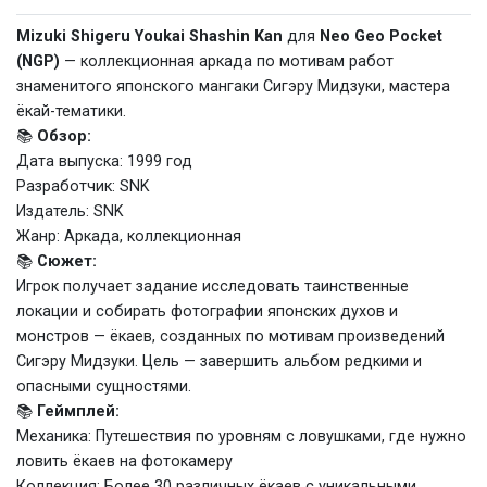
Mizuki Shigeru Youkai Shashin Kan
для
Neo Geo Pocket
(NGP)
— коллекционная аркада по мотивам работ
знаменитого японского мангаки Сигэру Мидзуки, мастера
ёкай-тематики.
📚
Обзор:
Дата выпуска: 1999 год
Разработчик: SNK
Издатель: SNK
Жанр: Аркада, коллекционная
📚
Сюжет:
Игрок получает задание исследовать таинственные
локации и собирать фотографии японских духов и
монстров — ёкаев, созданных по мотивам произведений
Сигэру Мидзуки. Цель — завершить альбом редкими и
опасными сущностями.
📚
Геймплей:
Механика: Путешествия по уровням с ловушками, где нужно
ловить ёкаев на фотокамеру
Коллекция: Более 30 различных ёкаев с уникальными