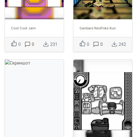
Cool Cool Jam
Ganbare NeoPoke Kun
0
0
231
0
0
242