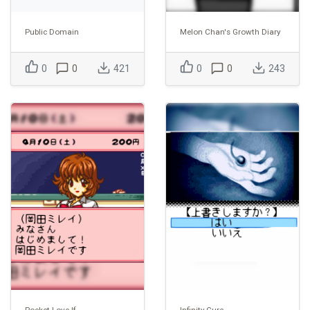
Public Domain
Melon Chan's Growth Diary
0
0
421
0
0
243