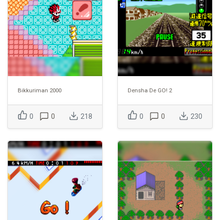
Bikkuriman 2000
Densha De GO! 2
0
0
218
0
0
230