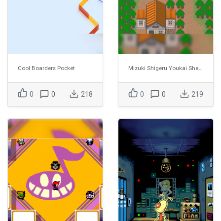
Cool Boarders Pocket
Mizuki Shigeru Youkai Shashin Kan
0
0
218
0
0
219