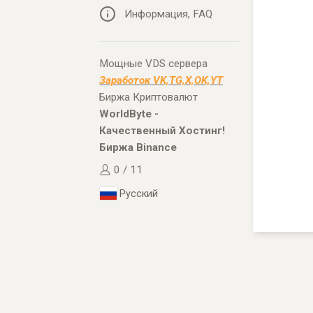
Информация, FAQ
Мощные VDS сервера
Заработок VK,TG,X,OK,YT
Биржа Криптовалют
WorldByte -
Качественный Хостинг!
Биржа Binance
0 / 11
Русский
..