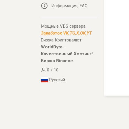
Информация, FAQ
Мощные VDS сервера
Заработок VK,TG,X,OK,YT
Биржа Криптовалют
WorldByte -
Качественный Хостинг!
Биржа Binance
0 / 10
Русский
..