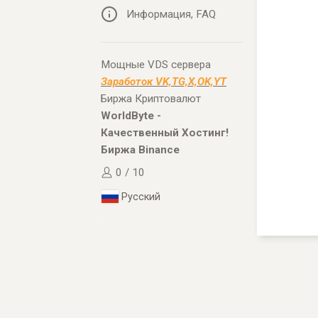
Информация, FAQ
Мощные VDS сервера
Заработок VK,TG,X,OK,YT
Биржа Криптовалют
WorldByte -
Качественный Хостинг!
Биржа Binance
0 / 10
Русский
..