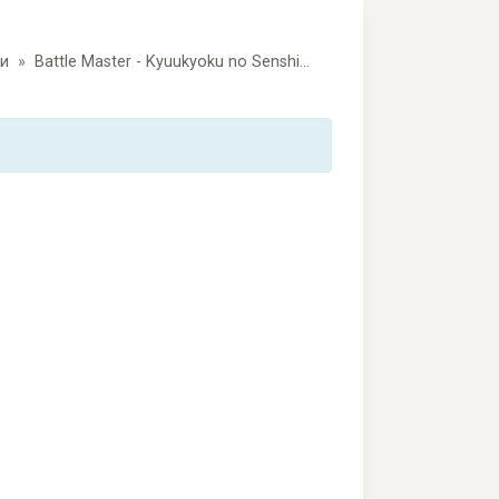
ки
Battle Master - Kyuukyoku no Senshitachi