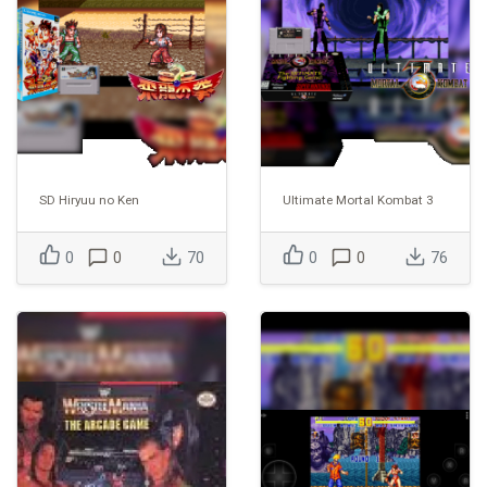
SD Hiryuu no Ken
Ultimate Mortal Kombat 3
0
0
70
0
0
76