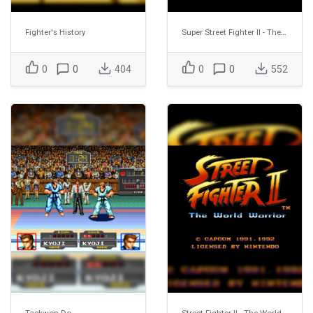
Fighter's History
Super Street Fighter II - The New Challengers
0
0
404
0
0
552