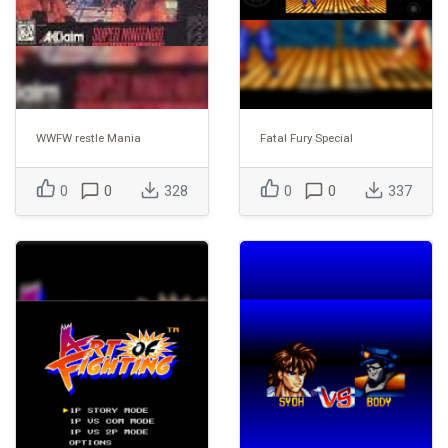
WWFW restle Mania
Fatal Fury Special
0
0
328
0
0
337