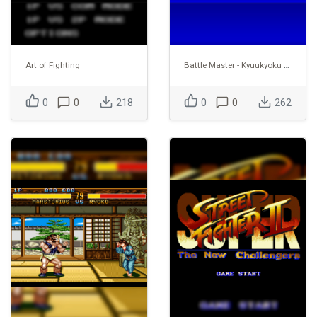
Art of Fighting
Battle Master - Kyuukyoku no Senshitachi
0
0
218
0
0
262