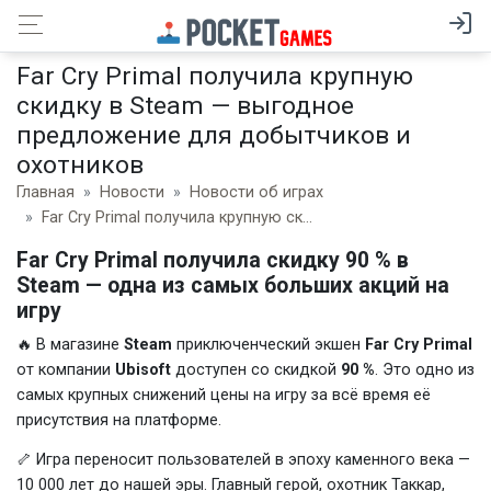
Far Cry Primal получила крупную
скидку в Steam — выгодное
предложение для добытчиков и
охотников
Главная
Новости
Новости об играх
Far Cry Primal получила крупную скидку в Steam — выгодное предложение для добытчиков и охотников
Far Cry Primal получила скидку 90 % в
Steam — одна из самых больших акций на
игру
🔥 В магазине
Steam
приключенческий экшен
Far Cry Primal
от компании
Ubisoft
доступен со скидкой
90 %
. Это одно из
самых крупных снижений цены на игру за всё время её
присутствия на платформе.
🦴 Игра переносит пользователей в эпоху каменного века —
10 000 лет до нашей эры. Главный герой, охотник Таккар,