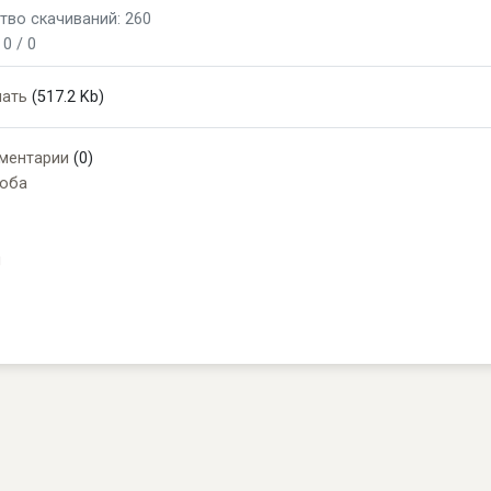
тво скачиваний: 260
:
0 / 0
чать
(517.2 Kb)
ментарии
(0)
оба
и