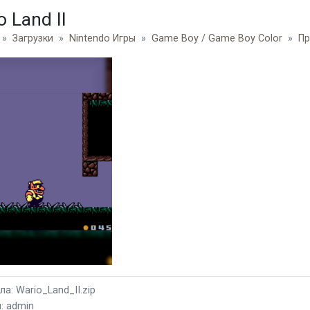
o Land II
Загрузки
Nintendo Игры
Game Boy / Game Boy Color
Пр
а: Wario_Land_II.zip
: admin