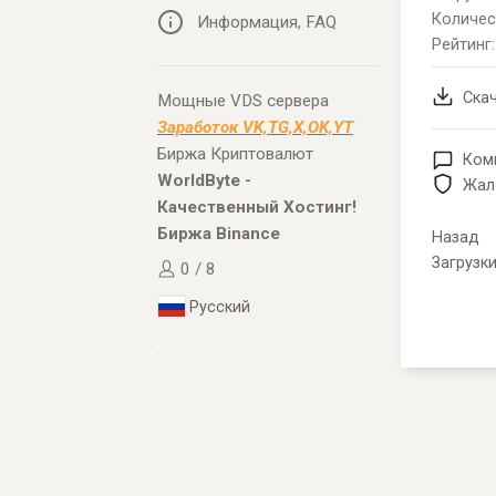
Количес
Информация, FAQ
Рейтинг
Ска
Мощные VDS сервера
Заработок VK,TG,X,OK,YT
Биржа Криптовалют
Ком
WorldByte -
Жал
Качественный Хостинг!
Биржа Binance
Назад
Загрузк
0 / 8
Русский
..