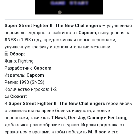
Super Street Fighter II: The New Challengers
— улучшенная
версия легендарного файтинга от
Capcom
, выпущенная на
SNES
в 1993 году, предложившая новые персонажи,
улучшенную графику и дополнительные механики.
🗒️
Обзор:
Жанр: Fighting
Разработчик:
Capcom
Издатель:
Capcom
Релиз: 1993 (SNES)
Количество игроков: 1-2
📜
Сюжет:
В
Super Street Fighter II: The New Challengers
герои вновь
сталкиваются на арене боевых искусств, а новые
персонажи, такие как
T.Hawk
,
Dee Jay
,
Cammy
и
Fei Long
,
добавляют разнообразие в турнир. Игроки продолжают
сражаться с врагами, чтобы победить
M. Bison
и его