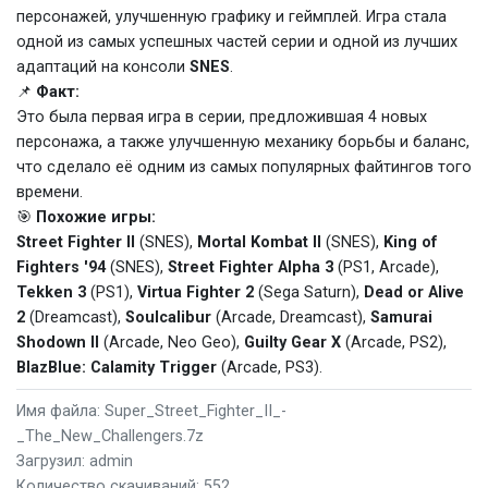
персонажей, улучшенную графику и геймплей. Игра стала
одной из самых успешных частей серии и одной из лучших
адаптаций на консоли
SNES
.
📌
Факт:
Это была первая игра в серии, предложившая 4 новых
персонажа, а также улучшенную механику борьбы и баланс,
что сделало её одним из самых популярных файтингов того
времени.
🎯
Похожие игры:
Street Fighter II
(SNES),
Mortal Kombat II
(SNES),
King of
Fighters '94
(SNES),
Street Fighter Alpha 3
(PS1, Arcade),
Tekken 3
(PS1),
Virtua Fighter 2
(Sega Saturn),
Dead or Alive
2
(Dreamcast),
Soulcalibur
(Arcade, Dreamcast),
Samurai
Shodown II
(Arcade, Neo Geo),
Guilty Gear X
(Arcade, PS2),
BlazBlue: Calamity Trigger
(Arcade, PS3).
Имя файла: Super_Street_Fighter_II_-
_The_New_Challengers.7z
Загрузил: admin
Количество скачиваний: 552