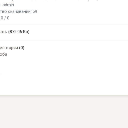
: admin
тво скачиваний: 59
:
0 / 0
чать
(872.06 Kb)
ментарии
(0)
оба
и