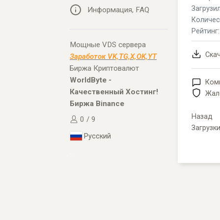
Загрузил
Информация, FAQ
Количес
Рейтинг
Мощные VDS сервера
Ска
Заработок VK,TG,X,OK,YT
Биржа Криптовалют
WorldByte -
Ком
Качественный Хостинг!
Жал
Биржа Binance
Назад
0 / 9
Загрузк
Русский
..