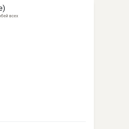
e)
збей всех