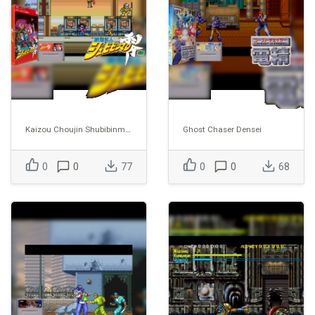
Kaizou Choujin Shubibinman Zero
Ghost Chaser Densei
0
0
77
0
0
68