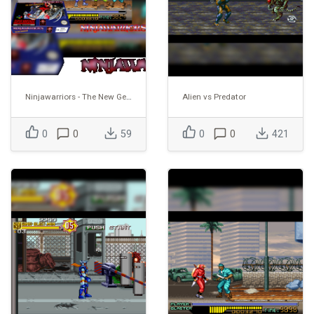
Ninjawarriors - The New Generation (Europe)
Alien vs Predator
0
0
59
0
0
421