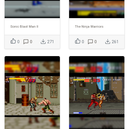
Sonic Blast Man II
The Ninja Warriors
0
0
271
0
0
261