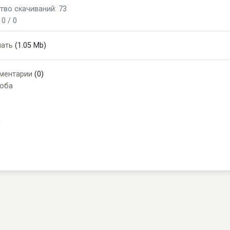
тво скачиваний: 73
:
0 / 0
чать
(1.05 Mb)
ментарии
(0)
оба
и