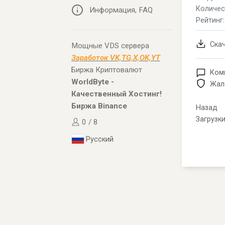
Количес
Информация, FAQ
Рейтинг
Ска
Мощные VDS сервера
Заработок VK,TG,X,OK,YT
Биржа Криптовалют
Ком
WorldByte -
Жал
Качественный Хостинг!
Биржа Binance
Назад
Загрузк
0 / 8
Русский
..