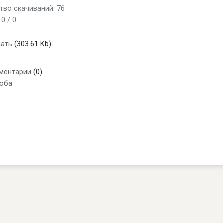
тво скачиваний: 76
:
0 / 0
чать
(303.61 Kb)
ментарии
(0)
оба
и