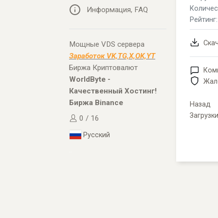
Количес
Информация, FAQ
Рейтинг
Ска
Мощные VDS сервера
Заработок VK,TG,X,OK,YT
Биржа Криптовалют
Ком
WorldByte -
Жал
Качественный Хостинг!
Биржа Binance
Назад
Загрузк
0 / 16
Русский
..