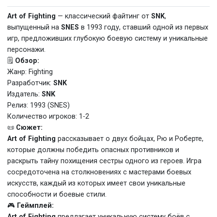
Art of Fighting
— классический файтинг от
SNK
,
выпущенный на
SNES
в 1993 году, ставший одной из первых
игр, предложивших глубокую боевую систему и уникальные
персонажи.
🗒️
Обзор:
Жанр: Fighting
Разработчик:
SNK
Издатель:
SNK
Релиз: 1993 (SNES)
Количество игроков: 1-2
📜
Сюжет:
Art of Fighting
рассказывает о двух бойцах, Рю и Роберте,
которые должны победить опасных противников и
раскрыть тайну похищения сестры одного из героев. Игра
сосредоточена на столкновениях с мастерами боевых
искусств, каждый из которых имеет свои уникальные
способности и боевые стили.
🎮
Геймплей:
Art of Fighting
предлагает уникальную систему боёв с