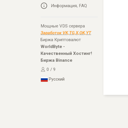
Информация, FAQ
Мощные VDS сервера
Заработок VK,TG,X,OK,YT
Биржа Криптовалют
WorldByte -
Качественный Хостинг!
Биржа Binance
0 / 9
Русский
..