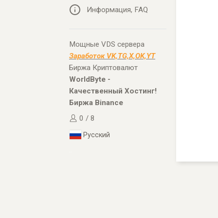
Информация, FAQ
Мощные VDS сервера
Заработок VK,TG,X,OK,YT
Биржа Криптовалют
WorldByte -
Качественный Хостинг!
Биржа Binance
0 / 8
Русский
..