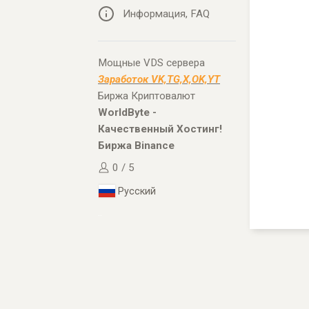
Информация, FAQ
Мощные VDS сервера
Заработок VK,TG,X,OK,YT
Биржа Криптовалют
WorldByte -
Качественный Хостинг!
Биржа Binance
0 / 5
Русский
..