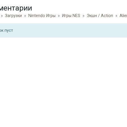
ментарии
Загрузки
Nintendo Игры
Игры NES
Экшн / Action
Alie
ок пуст