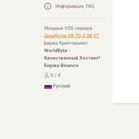
Информация, FAQ
Мощные VDS сервера
Заработок VK,TG,X,OK,YT
Биржа Криптовалют
WorldByte -
Качественный Хостинг!
Биржа Binance
0 / 4
Русский
..