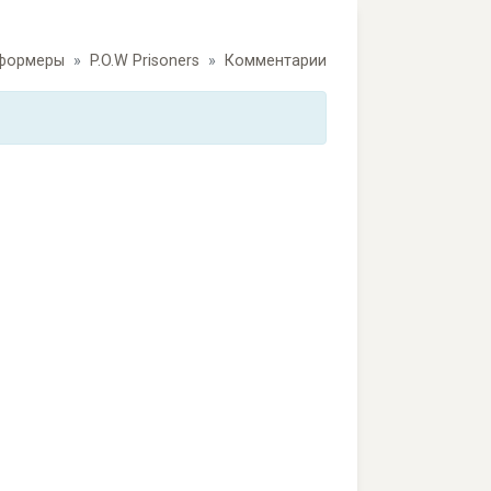
тформеры
P.O.W Prisoners
Комментарии