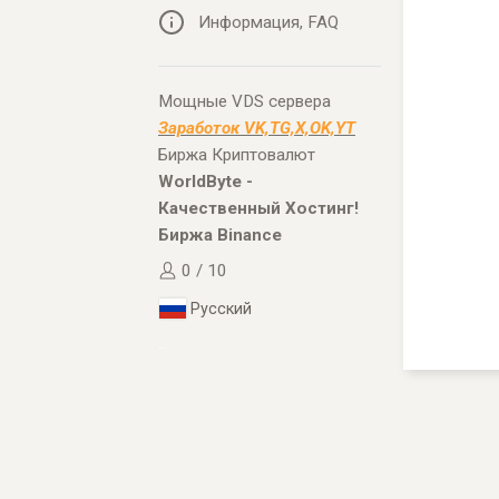
Информация, FAQ
Мощные VDS сервера
Заработок VK,TG,X,OK,YT
Биржа Криптовалют
WorldByte -
Качественный Хостинг!
Биржа Binance
0 / 10
Русский
..