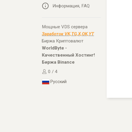
Информация, FAQ
Мощные VDS сервера
Заработок VK,TG,X,OK,YT
Биржа Криптовалют
WorldByte -
Качественный Хостинг!
Биржа Binance
0 / 4
Русский
..