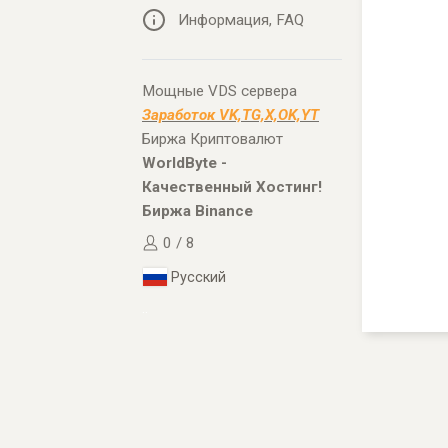
Информация, FAQ
Мощные VDS сервера
Заработок VK,TG,X,OK,YT
Биржа Криптовалют
WorldByte -
Качественный Хостинг!
Биржа Binance
0 / 8
Русский
..