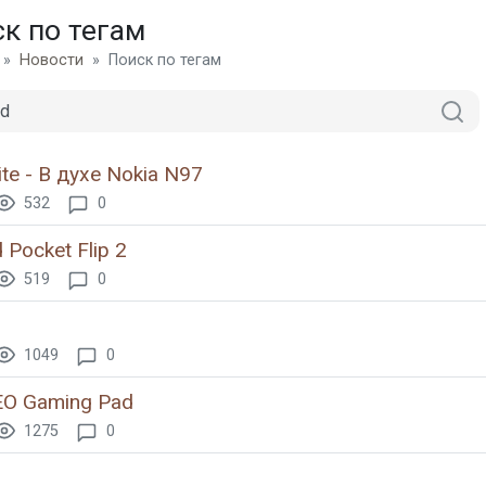
к по тегам
Новости
Поиск по тегам
ite - В духе Nokia N97
532
0
d Pocket Flip 2
519
0
1049
0
O Gaming Pad
1275
0