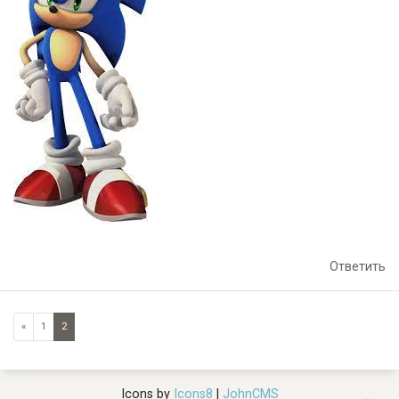
Ответить
«
1
2
Icons by
Icons8
|
JohnCMS