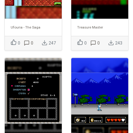
Ufouria - The Saga
Treasure Master
0
0
247
0
0
243