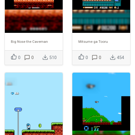
Big Nose the Caveman
Mitsume ga Tooru
0
0
510
0
0
454