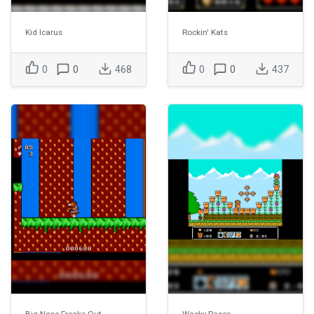
Kid Icarus
Rockin' Kats
0
0
468
0
0
437