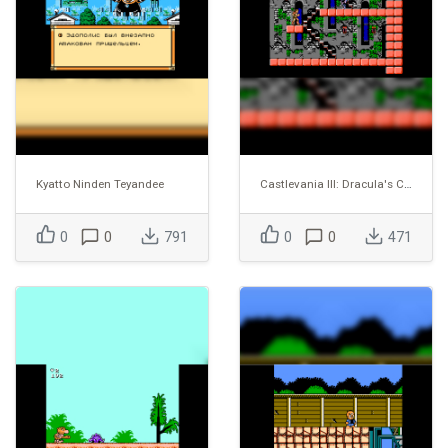
Kyatto Ninden Teyandee
Castlevania III: Dracula's Curse
0
0
791
0
0
471