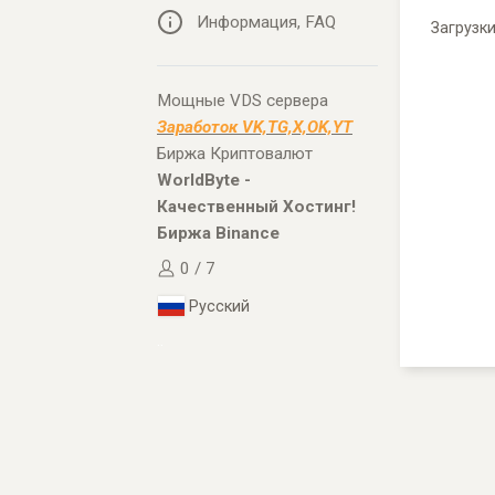
Информация, FAQ
Загрузк
Мощные VDS сервера
Заработок VK,TG,X,OK,YT
Биржа Криптовалют
WorldByte -
Качественный Хостинг!
Биржа Binance
0 / 7
Русский
..