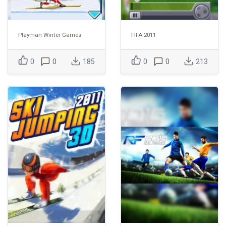
Playman Winter Games
FIFA 2011
0
0
185
0
0
213