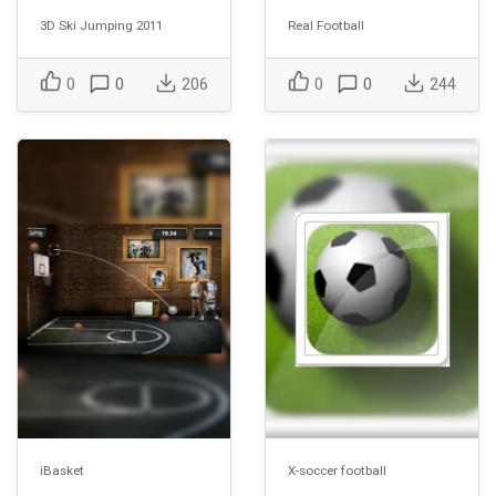
3D Ski Jumping 2011
Real Football
0
0
206
0
0
244
iBasket
X-soccer football