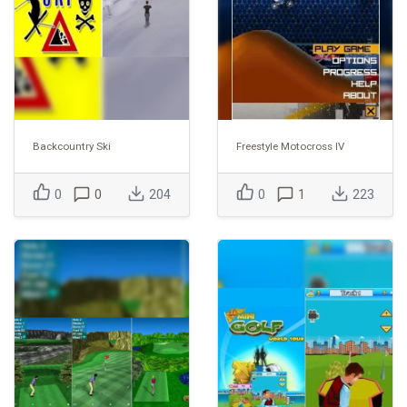
Backcountry Ski
Freestyle Motocross IV
0
0
204
0
1
223