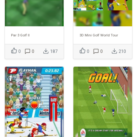
Par 3 Golf II
3D Mini Golf World Tour
0
0
187
0
0
210