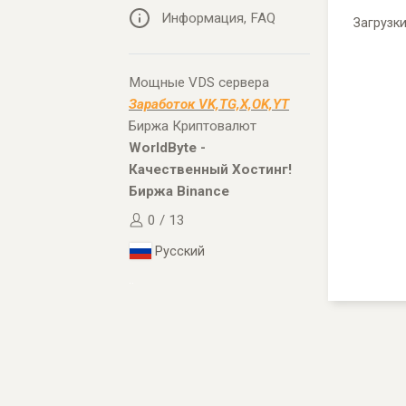
Информация, FAQ
Загрузк
Мощные VDS сервера
Заработок VK,TG,X,OK,YT
Биржа Криптовалют
WorldByte -
Качественный Хостинг!
Биржа Binance
0 / 13
Русский
..