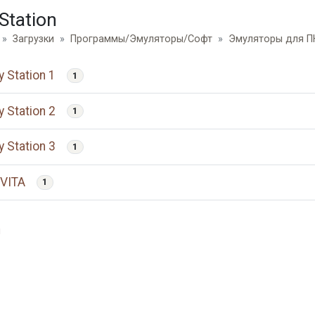
Station
Загрузки
Программы/Эмуляторы/Софт
Эмуляторы для ПК
y Station 1
1
y Station 2
1
y Station 3
1
 VITA
1
и