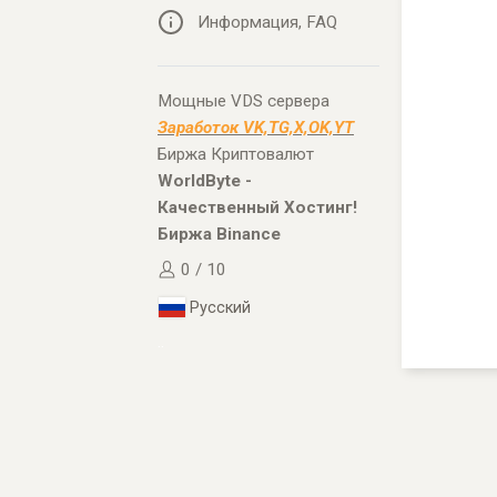
Информация, FAQ
Мощные VDS сервера
Заработок VK,TG,X,OK,YT
Биржа Криптовалют
WorldByte -
Качественный Хостинг!
Биржа Binance
0 / 10
Русский
..