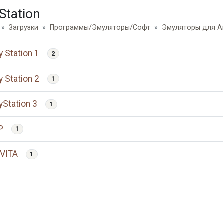
Station
Загрузки
Программы/Эмуляторы/Софт
Эмуляторы для A
y Station 1
2
y Station 2
1
yStation 3
1
P
1
 VITA
1
и