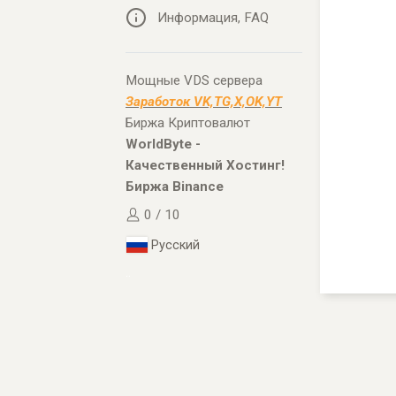
Информация, FAQ
Мощные VDS сервера
Заработок VK,TG,X,OK,YT
Биржа Криптовалют
WorldByte -
Качественный Хостинг!
Биржа Binance
0 / 10
Русский
..