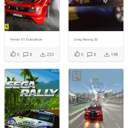
Ferrari GT Evaluation
Drag Racing 2D
0
0
223
0
0
198