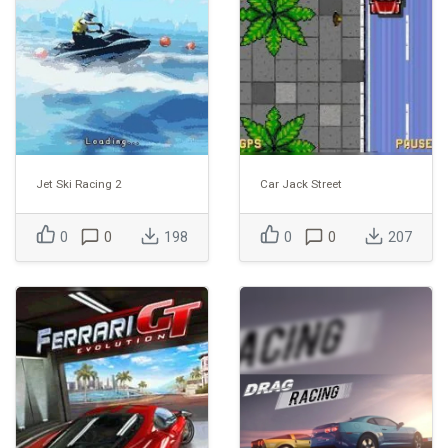
Jet Ski Racing 2
Car Jack Street
0
0
198
0
0
207