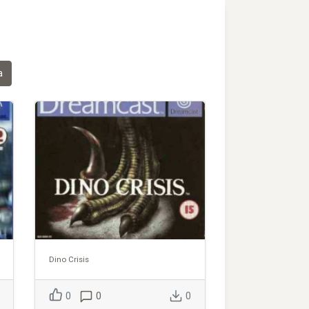
а
Dino Crisis
0
0
0