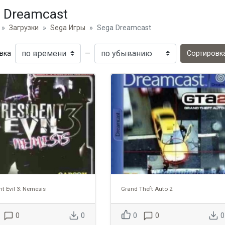
 Dreamcast
Загрузки
Sega Игры
Sega Dreamcast
вка
—
Сортировк
nt Evil 3: Nemesis
Grand Theft Auto 2
0
0
0
0
0