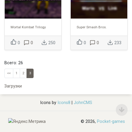
Mortal Kombat Trilogy
Super Smash Bros.
0
0
250
0
0
233
Всего: 26
<<
1
2
3
Загрузки
Icons by
Icons8
|
JohnCMS
© 2026,
Pocket-games