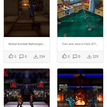
Mortal Kombat Mythologies - Sub-Zero
Tom and Jerry in Fists of Furry
0
0
234
0
0
229