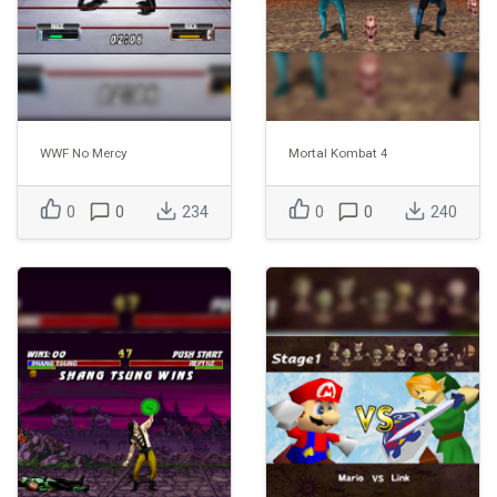
WWF No Mercy
Mortal Kombat 4
0
0
234
0
0
240