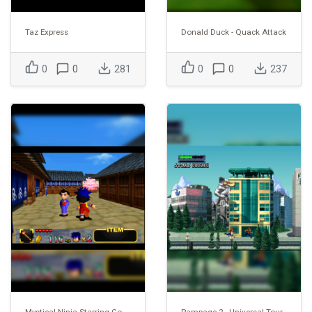
Taz Express
Donald Duck - Quack Attack
0
0
281
0
0
237