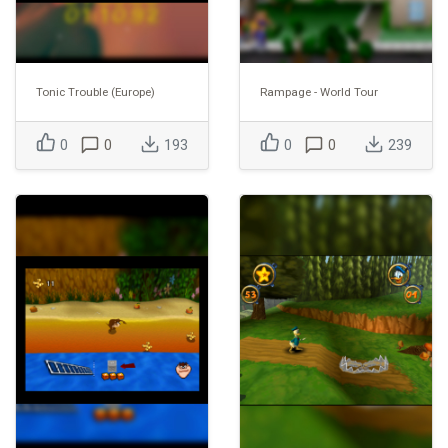
Tonic Trouble (Europe)
Rampage - World Tour
0
0
193
0
0
239