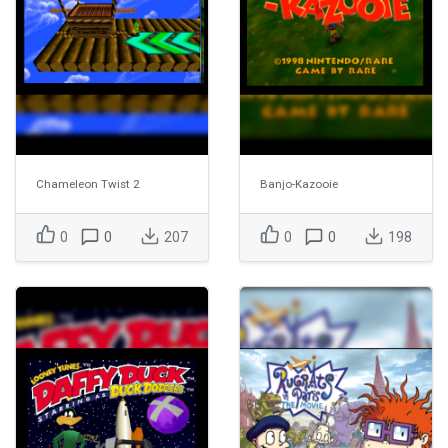
Chameleon Twist 2
Banjo-Kazooie
0
0
207
0
0
198