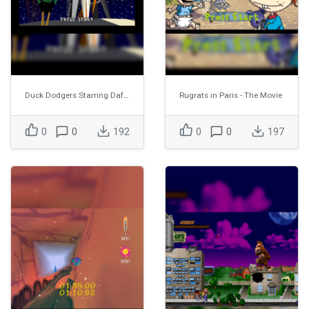
Duck Dodgers Starring Daffy Duck
Rugrats in Paris - The Movie
0
0
192
0
0
197