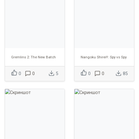
Gremlins 2: The New Batch
Nangoku Shirei!!: Spy vs Spy
0
0
5
0
0
85