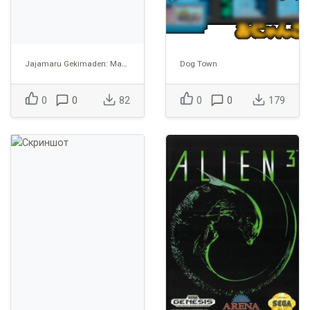
Jajamaru Gekimaden: Maboroshi no Kinmajou
Dog Town
0
0
82
0
0
179