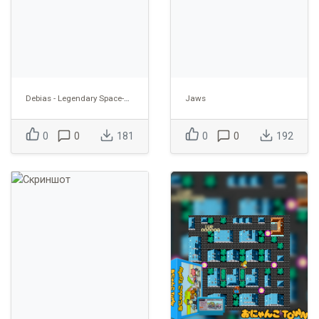
Debias - Legendary Space-Time Hero
Jaws
0
0
181
0
0
192