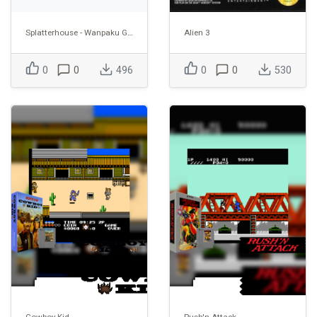
Splatterhouse - Wanpaku Graffiti
Alien 3
0
0
496
0
0
530