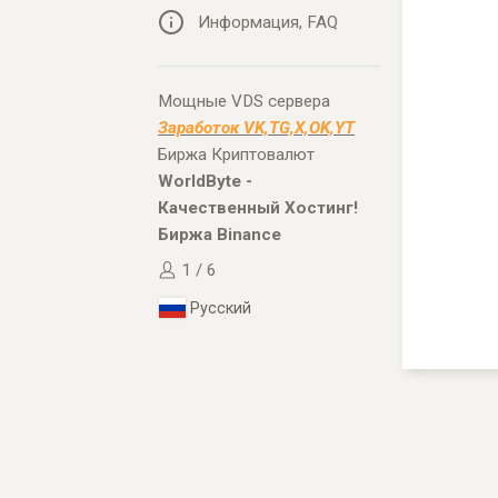
Информация, FAQ
Мощные VDS сервера
Заработок VK,TG,X,OK,YT
Биржа Криптовалют
WorldByte -
Качественный Хостинг!
Биржа Binance
1 / 6
Русский
..