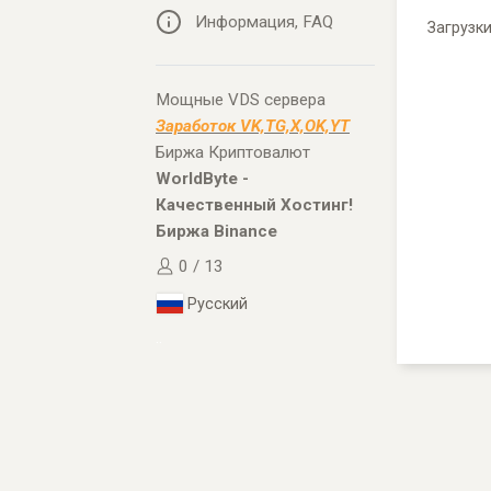
Информация, FAQ
Загрузк
Мощные VDS сервера
Заработок VK,TG,X,OK,YT
Биржа Криптовалют
WorldByte -
Качественный Хостинг!
Биржа Binance
0 / 13
Русский
..