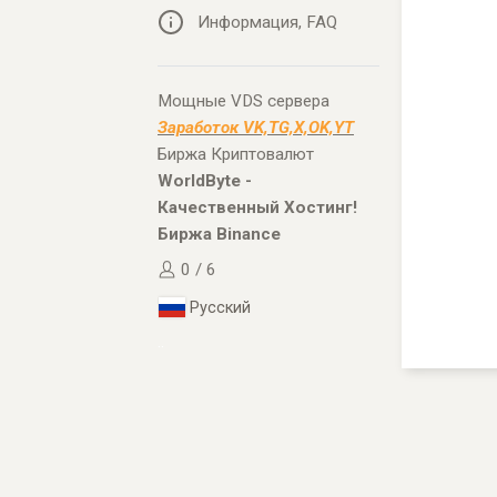
Информация, FAQ
Мощные VDS сервера
Заработок VK,TG,X,OK,YT
Биржа Криптовалют
WorldByte -
Качественный Хостинг!
Биржа Binance
0 / 6
Русский
..