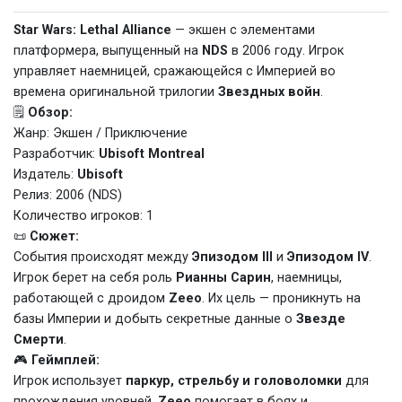
Star Wars: Lethal Alliance
— экшен с элементами
платформера, выпущенный на
NDS
в 2006 году. Игрок
управляет наемницей, сражающейся с Империей во
времена оригинальной трилогии
Звездных войн
.
🗒️
Обзор:
Жанр: Экшен / Приключение
Разработчик:
Ubisoft Montreal
Издатель:
Ubisoft
Релиз: 2006 (NDS)
Количество игроков: 1
📜
Сюжет:
События происходят между
Эпизодом III
и
Эпизодом IV
.
Игрок берет на себя роль
Рианны Сарин
, наемницы,
работающей с дроидом
Zeeo
. Их цель — проникнуть на
базы Империи и добыть секретные данные о
Звезде
Смерти
.
🎮
Геймплей:
Игрок использует
паркур, стрельбу и головоломки
для
прохождения уровней.
Zeeo
помогает в боях и