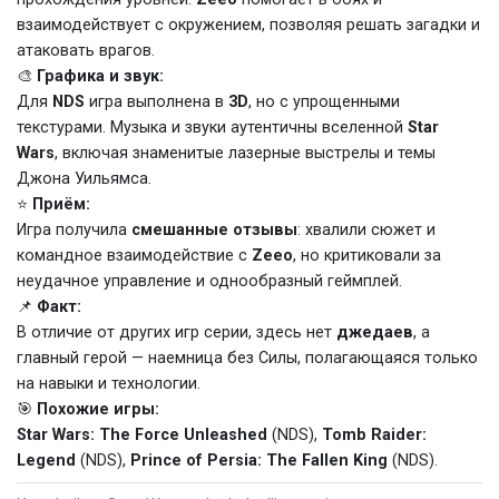
взаимодействует с окружением, позволяя решать загадки и
атаковать врагов.
🎨
Графика и звук:
Для
NDS
игра выполнена в
3D
, но с упрощенными
текстурами. Музыка и звуки аутентичны вселенной
Star
Wars
, включая знаменитые лазерные выстрелы и темы
Джона Уильямса.
⭐
Приём:
Игра получила
смешанные отзывы
: хвалили сюжет и
командное взаимодействие с
Zeeo
, но критиковали за
неудачное управление и однообразный геймплей.
📌
Факт:
В отличие от других игр серии, здесь нет
джедаев
, а
главный герой — наемница без Силы, полагающаяся только
на навыки и технологии.
🎯
Похожие игры:
Star Wars: The Force Unleashed
(NDS),
Tomb Raider:
Legend
(NDS),
Prince of Persia: The Fallen King
(NDS).