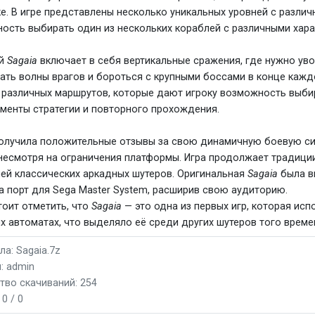
ке. В игре представлены несколько уникальных уровней с различ
ость выбирать один из нескольких кораблей с различными хара
ей
Sagaia
включает в себя вертикальные сражения, где нужно уво
ать волны врагов и бороться с крупными боссами в конце кажд
 различных маршрутов, которые дают игроку возможность выбир
ементы стратегии и повторного прохождения.
олучила положительные отзывы за свою динамичную боевую сис
 несмотря на ограничения платформы. Игра продолжает традици
ей классических аркадных шутеров. Оригинальная
Sagaia
была в
а порт для Sega Master System, расширив свою аудиторию.
тоит отметить, что
Sagaia
— это одна из первых игр, которая исп
х автоматах, что выделяло её среди других шутеров того време
а: Sagaia.7z
: admin
тво скачиваний: 254
:
0 / 0