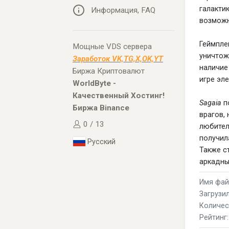
галакти
Информация, FAQ
возможн
Геймпл
Мощные VDS сервера
уничтож
Заработок VK,TG,X,OK,YT
наличие
Биржа Криптовалют
игре эл
WorldByte -
Качественный Хостинг!
Sagaia
п
Биржа Binance
врагов,
0 / 13
любител
получил
Русский
Также с
..
аркадны
Имя файл
Загрузил
Количес
Рейтинг