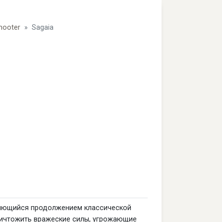
hooter
Sagaia
вляющийся продолжением классической
ничтожить вражеские силы, угрожающие