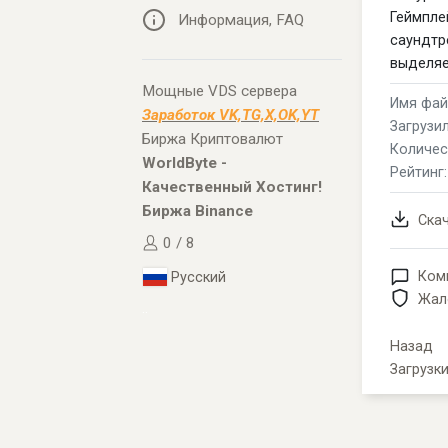
Геймпле
Информация, FAQ
саундтр
выделяе
Мощные VDS сервера
Имя файл
Заработок VK,TG,X,OK,YT
Загрузил
Биржа Криптовалют
Количес
WorldByte -
Рейтинг
Качественный Хостинг!
Биржа Binance
Ска
0 / 8
Ком
Русский
Жал
..
Назад
Загрузк