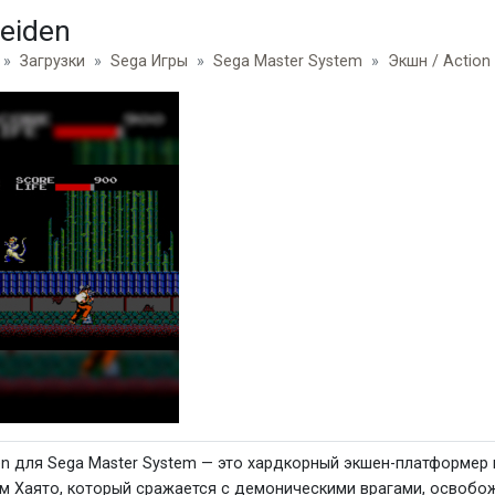
eiden
Загрузки
Sega Игры
Sega Master System
Экшн / Action
en для Sega Master System — это хардкорный экшен-платформер 
м Хаято, который сражается с демоническими врагами, освобож