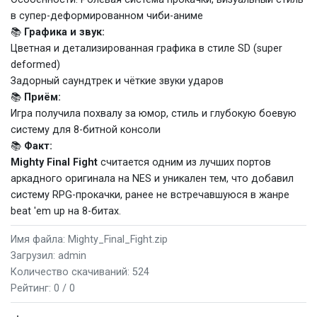
в супер-деформированном чиби-аниме
📚
Графика и звук:
Цветная и детализированная графика в стиле SD (super
deformed)
Задорный саундтрек и чёткие звуки ударов
📚
Приём:
Игра получила похвалу за юмор, стиль и глубокую боевую
систему для 8-битной консоли
📚
Факт:
Mighty Final Fight
считается одним из лучших портов
аркадного оригинала на NES и уникален тем, что добавил
систему RPG-прокачки, ранее не встречавшуюся в жанре
beat 'em up на 8-битах.
Имя файла: Mighty_Final_Fight.zip
Загрузил: admin
Количество скачиваний: 524
Рейтинг:
0 / 0