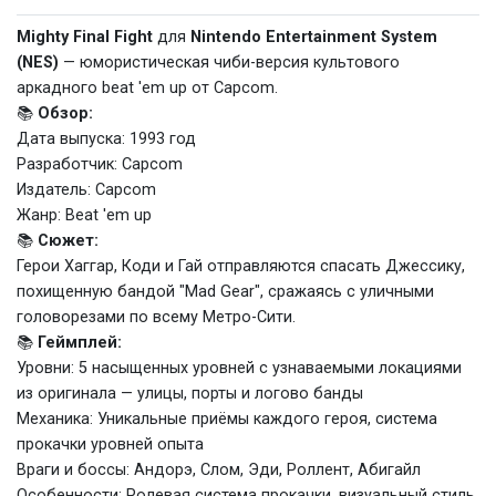
Mighty Final Fight
для
Nintendo Entertainment System
(NES)
— юмористическая чиби-версия культового
аркадного beat 'em up от Capcom.
📚
Обзор:
Дата выпуска: 1993 год
Разработчик: Capcom
Издатель: Capcom
Жанр: Beat 'em up
📚
Сюжет:
Герои Хаггар, Коди и Гай отправляются спасать Джессику,
похищенную бандой "Mad Gear", сражаясь с уличными
головорезами по всему Метро-Сити.
📚
Геймплей:
Уровни: 5 насыщенных уровней с узнаваемыми локациями
из оригинала — улицы, порты и логово банды
Механика: Уникальные приёмы каждого героя, система
прокачки уровней опыта
Враги и боссы: Андорэ, Слом, Эди, Роллент, Абигайл
Особенности: Ролевая система прокачки, визуальный стиль