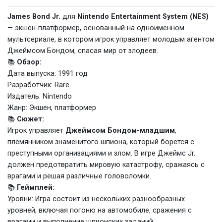
James Bond Jr.
для
Nintendo Entertainment System (NES)
— экшен-платформер, основанный на одноимённом
мультсериале, в котором игрок управляет молодым агентом
Джеймсом Бондом, спасая мир от злодеев.
📚
Обзор:
Дата выпуска: 1991 год
Разработчик: Rare
Издатель: Nintendo
Жанр: Экшен, платформер
📚
Сюжет:
Игрок управляет
Джеймсом Бондом-младшим
,
племянником знаменитого шпиона, который борется с
преступными организациями и злом. В игре Джеймс Jr.
должен предотвратить мировую катастрофу, сражаясь с
врагами и решая различные головоломки.
📚
Геймплей:
Уровни: Игра состоит из нескольких разнообразных
уровней, включая погоню на автомобиле, сражения с
врагами и выполнение шпионских заданий.