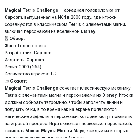
Magical Tetris Challenge
— аркадная головоломка от
Capcom
, выпущенная на
N64
в 2000 году, где игроки
соревнуются в классическом
Tetris
с элементами магии,
включая персонажей из вселенной
Disney
.
🗒️
Обзор:
Жанр: Головоломка
Разработчик:
Capcom
Издатель:
Capcom
Релиз: 2000 (N64)
Количество игроков: 1-2
📜
Сюжет:
Magical Tetris Challenge
сочетает классическую механику
Tetris
с элементами магии и персонажами из
Disney
. Игроки
должны собирать тетромино, чтобы заполнять линии и
получать очки, в то время как на экране появляются
магические эффекты и персонажи, которые могут повлиять
на игровой процесс. Игра включает несколько персонажей,
таких как
Микки Маус
и
Минни Маус
, каждый из которых
имеет свои уникальные способности.