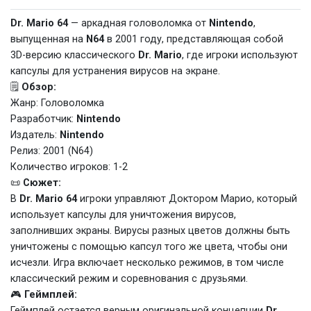
Dr. Mario 64
— аркадная головоломка от
Nintendo
,
выпущенная на
N64
в 2001 году, представляющая собой
3D-версию классического
Dr. Mario
, где игроки используют
капсулы для устранения вирусов на экране.
🗒️
Обзор:
Жанр: Головоломка
Разработчик:
Nintendo
Издатель:
Nintendo
Релиз: 2001 (N64)
Количество игроков: 1-2
📜
Сюжет:
В
Dr. Mario 64
игроки управляют Доктором Марио, который
использует капсулы для уничтожения вирусов,
заполнивших экраны. Вирусы разных цветов должны быть
уничтожены с помощью капсул того же цвета, чтобы они
исчезли. Игра включает несколько режимов, в том числе
классический режим и соревнования с друзьями.
🎮
Геймплей:
Геймплей остается верным оригинальной концепции
Dr.