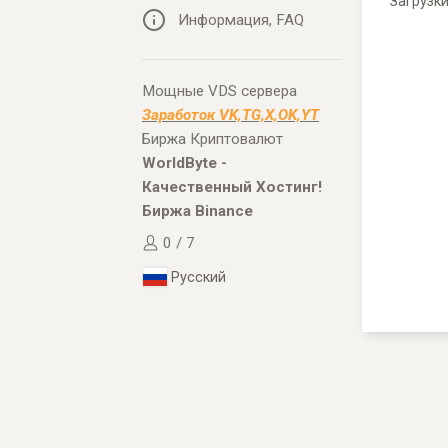
Загрузк
Информация, FAQ
Мощные VDS сервера
Заработок VK,TG,X,OK,YT
Биржа Криптовалют
WorldByte -
Качественный Хостинг!
Биржа Binance
0 / 7
Русский
..