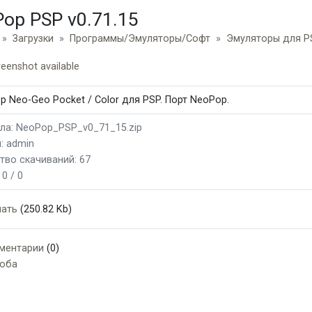
op PSP v0.71.15
Загрузки
Программы/Эмуляторы/Софт
Эмуляторы для P
р Neo-Geo Pocket / Color для PSP. Порт NeoPop.
ла: NeoPop_PSP_v0_71_15.zip
: admin
тво скачиваний: 67
:
0 / 0
чать
(250.82 Kb)
ментарии
(0)
оба