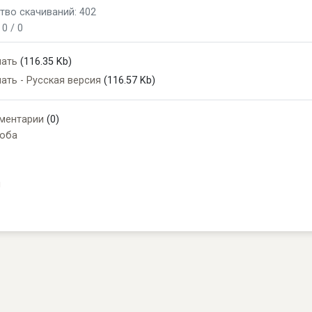
тво скачиваний: 402
:
0 / 0
чать
(116.35 Kb)
ать - Русская версия
(116.57 Kb)
ментарии
(0)
оба
и