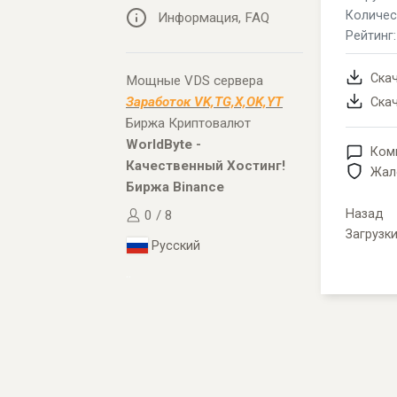
Количес
Информация, FAQ
Рейтинг
Ска
Мощные VDS сервера
Заработок VK,TG,X,OK,YT
Скач
Биржа Криптовалют
WorldByte -
Ком
Качественный Хостинг!
Жал
Биржа Binance
Назад
0 / 8
Загрузк
Русский
..