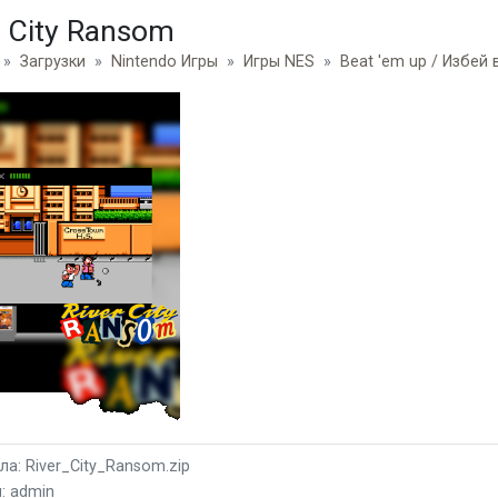
r City Ransom
Загрузки
Nintendo Игры
Игры NES
Beat 'em up / Избей 
а: River_City_Ransom.zip
: admin