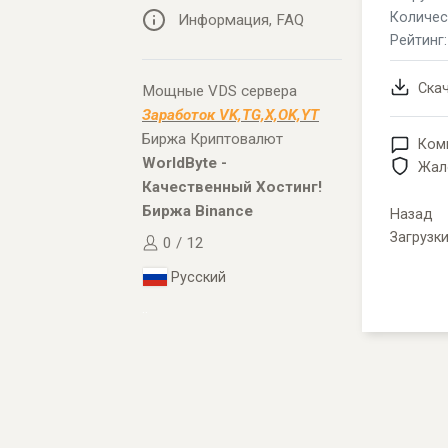
Количес
Информация, FAQ
Рейтинг
Ска
Мощные VDS сервера
Заработок VK,TG,X,OK,YT
Биржа Криптовалют
Ком
WorldByte -
Жал
Качественный Хостинг!
Биржа Binance
Назад
Загрузк
0 / 12
Русский
..