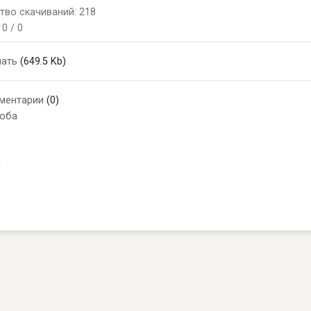
тво скачиваний: 218
:
0 / 0
чать
(649.5 Kb)
ментарии
(0)
оба
и