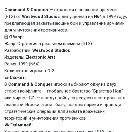
Command & Conquer
— стратегия в реальном времени
(RTS) от
Westwood Studios
, выпущенная на
N64
в 1999 году,
предлагающая захватывающие бои и управление армиями
для уничтожения противников.
🗒️
Обзор:
Жанр: Стратегия в реальном времени (RTS)
Разработчик:
Westwood Studios
Издатель:
Electronic Arts
Релиз: 1999 (N64)
Количество игроков: 1-2
📜
Сюжет:
В
Command & Conquer
игроки выбирают одну из двух
сторон конфликта — глобальное братство "Братство Нод"
или мирное GDI — и ведут войну за ресурсы и контроль над
планетой. Игроки строят базы, создают армии и проводят
стратегические операции для захвата вражеских
территорий и уничтожения противников.
🎮
Геймплей:
В игре представлена классическая механика RTS, где